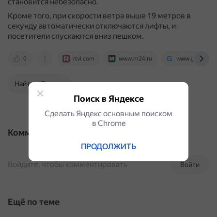
становится небезопасно.
Кроме того, при скорости ветра выше 19 метров в
секунду автоматически отключаются лифты, и
посетители спускаются вниз пешком.
0
rtvi.com
www.m24.ru
www.gismeteo.
Найти в Поиске
Поиск в Яндексе
Сделать Яндекс основным поиском
в Сhrome
Комментарии
ПРОДОЛЖИТЬ
Войдите, чтобы комментировать
Войти
Ещё по теме