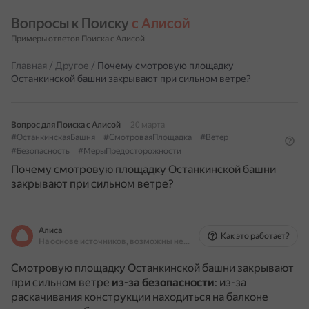
Вопросы к Поиску 
с Алисой
Примеры ответов Поиска с Алисой
Главная
/
Другое
/
Почему смотровую площадку
Останкинской башни закрывают при сильном ветре?
Вопрос для Поиска с Алисой
20 марта
#ОстанкинскаяБашня
#СмотроваяПлощадка
#Ветер
#Безопасность
#МерыПредосторожности
Почему смотровую площадку Останкинской башни
закрывают при сильном ветре?
Алиса
Как это работает?
На основе источников, возможны неточности
Смотровую площадку Останкинской башни закрывают
при сильном ветре
из-за безопасности
: из-за
раскачивания конструкции находиться на балконе