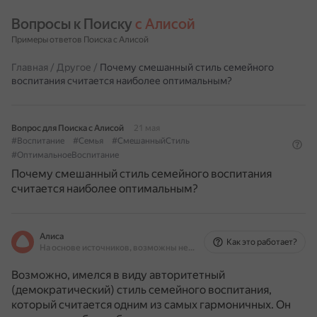
Вопросы к Поиску 
с Алисой
Примеры ответов Поиска с Алисой
Главная
/
Другое
/
Почему смешанный стиль семейного
воспитания считается наиболее оптимальным?
Вопрос для Поиска с Алисой
21 мая
#Воспитание
#Семья
#СмешанныйСтиль
#ОптимальноеВоспитание
Почему смешанный стиль семейного воспитания
считается наиболее оптимальным?
Алиса
Как это работает?
На основе источников, возможны неточности
Возможно, имелся в виду авторитетный
(демократический) стиль семейного воспитания,
который считается одним из самых гармоничных.
Он