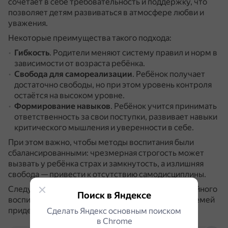
сочетает в себе требовательность и поддержку, что
позволяет детям развиваться в атмосфере любви и
уважения.
Некоторые преимущества такого подхода:
Гибкость
.
Родители меняют систему правил и норм в
зависимости от возраста ребёнка.
Свобода для самореализации
.
Ребёнок получает
достаточно свободы, но при этом уровень контроля
остаётся на высоком уровне.
Формирование навыков
.
Ребёнок учится принимать
ответственность за свои поступки, развивает навыки
критического мышления и уверенности в себе.
При этом важно, чтобы методы воспитания были
сбалансированными: чрезмерная строгость может
вызвать у ребёнка страх и замкнутость, а излишняя
свобода — привести к отсутствию самодисциплины.
Следует учитывать, что «чистые» варианты семейного
Поиск в Яндексе
воспитания встречаются нечасто, большинство семей
придерживаются смешанного стиля.
Сделать Яндекс основным поиском
в Сhrome