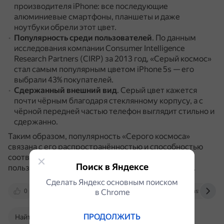
производителя iPhone: все последующие
алюминиевые смартфоны, планшеты и даже
ноутбуки обрели этот цвет.
Популярность среди пользователей
.
По данным
исследования компании Consumer Intelligence
Research Partners (CIRP) за 2013 год, «Серый космос»
стал самым популярным цветом iPhone 5s — его
выбрали 43% покупателей.
Сдержанный внешний вид
.
Серый цвет кажется
почти чёрным благодаря стеклянному корпусу, а с
чёрной передней частью телефон выглядит стильно и
сдержанно.
Таким образом, популярность «Серого космоса»
связана с его распространённостью и способностью
соответствовать предпочтениям некоторых
Поиск в Яндексе
пользователей в отношении эстетики устройства.
Сделать Яндекс основным поиском
0
vk.com
в Сhrome
m.ok.ru
www.letemsvetemapp
ПРОДОЛЖИТЬ
Найти в Поиске