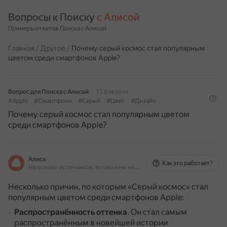
Вопросы к Поиску 
с Алисой
Примеры ответов Поиска с Алисой
Главная
/
Другое
/
Почему серый космос стал популярным
цветом среди смартфонов Apple?
Вопрос для Поиска с Алисой
15 февраля
#Apple
#Смартфоны
#Серый
#Цвет
#Дизайн
Почему серый космос стал популярным цветом
среди смартфонов Apple?
Алиса
Как это работает?
На основе источников, возможны неточности
Несколько причин, по которым «Серый космос» стал
популярным цветом среди смартфонов Apple:
Распространённость оттенка
.
Он стал самым
распространённым в новейшей истории