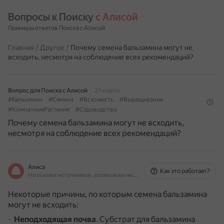
Вопросы к Поиску 
с Алисой
Примеры ответов Поиска с Алисой
Главная
/
Другое
/
Почему семена бальзамина могут не
всходить, несмотря на соблюдение всех рекомендаций?
Вопрос для Поиска с Алисой
21 марта
#Бальзамин
#Семена
#Всхожесть
#Выращивание
#КомнатныеРастения
#Садоводство
Почему семена бальзамина могут не всходить,
несмотря на соблюдение всех рекомендаций?
Алиса
Как это работает?
На основе источников, возможны неточности
Некоторые причины, по которым семена бальзамина
могут не всходить:
Неподходящая почва
.
Субстрат для бальзамина