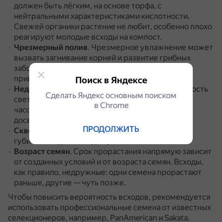
должен быть лёгким, на основе торфа, с
нейтральными характеристиками кислотности.
Свежей органики растение не любит, особенно плохо
реагируют молодые всходы на компост.
Чрезмерный полив
.
Чрезмерное увлажнение может
вызвать загнивание корней и развитие грибных
заболеваний.
Дефицит влаги, в свою очередь,
приводит к быстрому увяданию растений.
Поиск в Яндексе
Недостаток освещения
.
Оптимальная длительность
Сделать Яндекс основным поиском
светового дня для рассады бальзамина — 12–14
в Сhrome
часов.
При необходимости нужно организовать
досветку.
ПРОДОЛЖИТЬ
Сквозняки и холодный поток воздуха
.
Это
губительно для молодых растений.
Возраст семян
.
Срок прорастания напрямую зависит
от созданных условий и от возраста семян.
Всходы,
как правило, недружные: одни семена прорастают
раньше, другие — чуть позже.
Чтобы повысить вероятность всходов, рекомендуется
использовать профессиональные семена от известных
селекционеров, например, PanAmerican и Sakata.