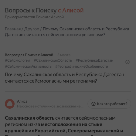
Вопросы к Поиску 
с Алисой
Примеры ответов Поиска с Алисой
Главная
/
Другое
/
Почему Сахалинская область и Республика
Дагестан считаются сейсмоопасными регионами?
Вопрос для Поиска с Алисой
3 марта
#Сейсмология
#СахалинскаяОбласть
#РеспубликаДагестан
#СейсмическаяАктивность
#ГеографическиеОсобенности
Почему Сахалинская область и Республика Дагестан
считаются сейсмоопасными регионами?
Алиса
Как это работает?
На основе источников, возможны неточности
Сахалинская область
считается сейсмоопасным
регионом из-за
местоположения на стыке
крупнейших Евразийской, Североамериканской и