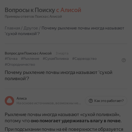
Вопросы к Поиску 
с Алисой
Примеры ответов Поиска с Алисой
Главная
/
Другое
/
Почему рыхление почвы иногда называют
'сухой поливкой'?
Вопрос для Поиска с Алисой
3 марта
#Почва
#Рыхление
#СухаяПоливка
#Садоводство
#Огородничество
Почему рыхление почвы иногда называют 'сухой
поливкой'?
Алиса
Как это работает?
На основе источников, возможны неточности
Рыхление почвы иногда называют «сухой поливкой»,
потому что
оно помогает удерживать влагу в почве
.
При подсыхании почвы на её поверхности образуется