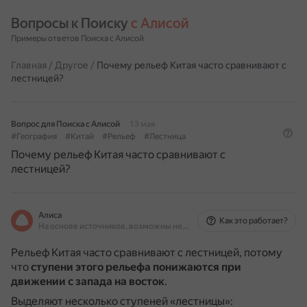
Вопросы к Поиску 
с Алисой
Примеры ответов Поиска с Алисой
Главная
/
Другое
/
Почему рельеф Китая часто сравнивают с
лестницей?
Вопрос для Поиска с Алисой
13 мая
#География
#Китай
#Рельеф
#Лестница
Почему рельеф Китая часто сравнивают с
лестницей?
Алиса
Как это работает?
На основе источников, возможны неточности
Рельеф Китая часто сравнивают с лестницей, потому
что
ступени этого рельефа понижаются при
движении с запада на восток
.
Выделяют несколько ступеней «лестницы»: