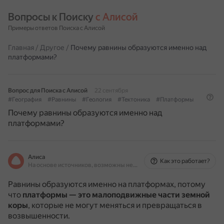
Вопросы к Поиску 
с Алисой
Примеры ответов Поиска с Алисой
Главная
/
Другое
/
Почему равнины образуются именно над
платформами?
Вопрос для Поиска с Алисой
22 сентября
#География
#Равнины
#Геология
#Тектоника
#Платформы
Почему равнины образуются именно над
платформами?
Алиса
Как это работает?
На основе источников, возможны неточности
Равнины образуются именно на платформах, потому
что
платформы — это малоподвижные части земной
коры
, которые не могут меняться и превращаться в
возвышенности.