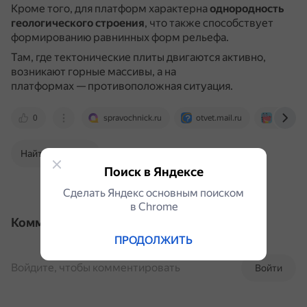
Кроме того, для платформ характерна
однородность
геологического строения
, что также способствует
формированию равнинных форм рельефа.
Там, где тектонические плиты двигаются активно,
возникают горные массивы, а на
платформах — противоположная ситуация.
0
spravochnick.ru
otvet.mail.ru
uchi.ru
Найти в Поиске
Поиск в Яндексе
Сделать Яндекс основным поиском
в Сhrome
Комментарии
ПРОДОЛЖИТЬ
Войдите, чтобы комментировать
Войти