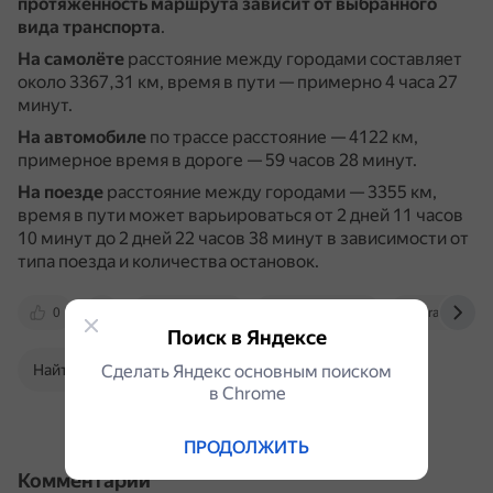
протяжённость маршрута зависит от выбранного
вида транспорта
.
На самолёте
расстояние между городами составляет
около 3367,31 км, время в пути — примерно 4 часа 27
минут.
На автомобиле
по трассе расстояние — 4122 км,
примерное время в дороге — 59 часов 28 минут.
На поезде
расстояние между городами — 3355 км,
время в пути может варьироваться от 2 дней 11 часов
10 минут до 2 дней 22 часов 38 минут в зависимости от
типа поезда и количества остановок.
0
travelask.ru
ru.distance.to
trace.ati.su
Поиск в Яндексе
Найти в Поиске
Сделать Яндекс основным поиском
в Сhrome
ПРОДОЛЖИТЬ
Комментарии