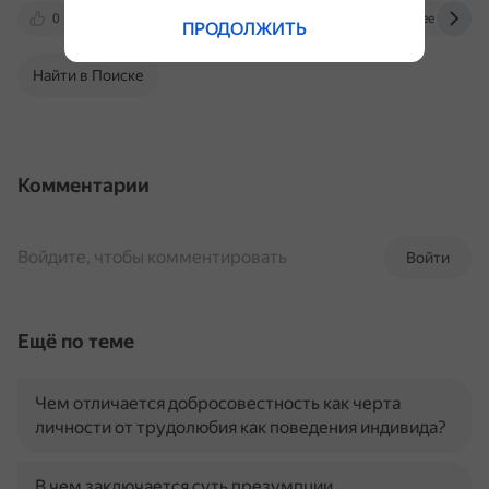
0
yandex.ru
otvet.mail.ru
careerist.ru
ПРОДОЛЖИТЬ
Найти в Поиске
Комментарии
Войдите, чтобы комментировать
Войти
Ещё по теме
Чем отличается добросовестность как черта
личности от трудолюбия как поведения индивида?
В чем заключается суть презумпции