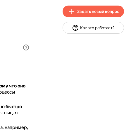
Задать новый вопрос
Как это работает?
ому что оно
оцессы
оно
быстро
ь птиц от
а, например,