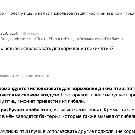
ое
/
Почему пшено нельзя использовать для кормления диких птиц?
а с Алисой
16 января
еПтицы
#КормлениеПтиц
#ПитаниеПтиц
#ЭкологическиеПроблемы
 нельзя использовать для кормления диких птиц?
ников, возможны неточности
омендуется использовать для кормления диких птиц, пот
ляется на свежем воздухе
.
Прогорклое пшено нарушает пр
у птиц и может привести к их гибели.
о
разбухает в зобе птиц
, из-за чего они гибнут.
Кроме того, 
 и в нём заводятся бактерии, которые также вызывают гибел
я диких птиц лучше использовать другие подходящие корм