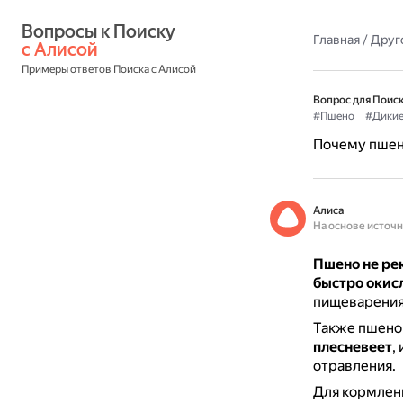
Вопросы к Поиску 
Главная
/
Друг
с Алисой
Примеры ответов Поиска с Алисой
Вопрос для Поиск
#Пшено
#Дики
Почему пшено
Алиса
На основе источ
Пшено не рек
быстро окис
пищеварения 
Также пшен
плесневеет
,
отравления.
Для кормлени