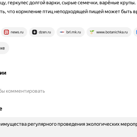
цу, геркулес долгой варки, сырые семечки, варёные крупы.
ть, что кормление птиц неподходящей пищей может быть 
news.ru
dzen.ru
brl.mk.ru
www.botanichka.ru
ске
ии
обы комментировать
е
еимущества регулярного проведения экологических мероп