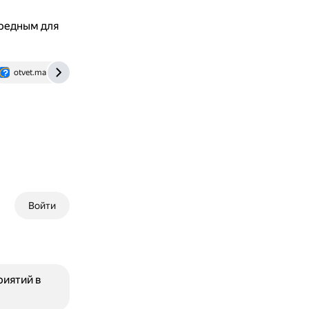
вредным для
otvet.mail.ru
Войти
риятий в