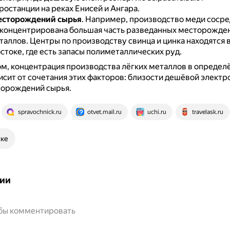
останции на реках Енисей и Ангара.
есторождений сырья
.
Например, производство меди сосре
 сконцентрирована большая часть разведанных месторожде
таллов.
Центры по производству свинца и цинка находятся в
токе, где есть запасы полиметаллических руд.
м, концентрация производства лёгких металлов в определ
исит от сочетания этих факторов: близости дешёвой электр
торождений сырья.
spravochnick.ru
otvet.mail.ru
uchi.ru
travelask.ru
ске
ии
обы комментировать