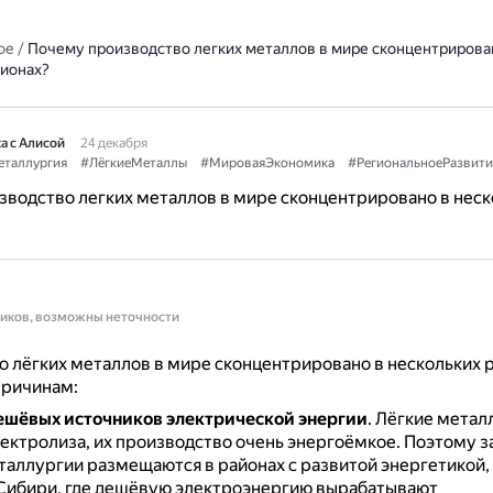
ое
/
Почему производство легких металлов в мире сконцентрирова
гионах?
а с Алисой
24 декабря
таллургия
#ЛёгкиеМеталлы
#МироваяЭкономика
#РегиональноеРазвити
водство легких металлов в мире сконцентрировано в неск
ников, возможны неточности
 лёгких металлов в мире сконцентрировано в нескольких р
причинам:
ешёвых источников электрической энергии
.
Лёгкие метал
ектролиза, их производство очень энергоёмкое.
Поэтому з
таллургии размещаются в районах с развитой энергетикой,
Сибири, где дешёвую электроэнергию вырабатывают