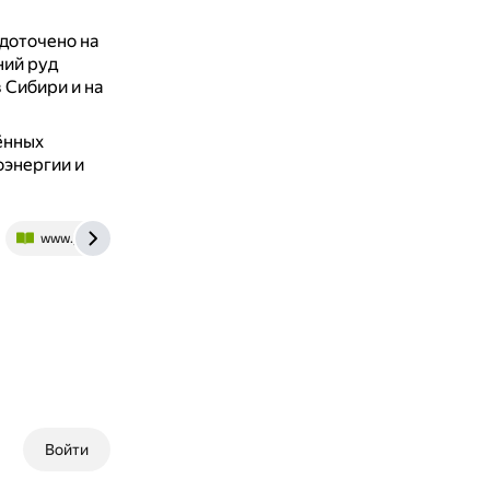
доточено на
ний руд
 Сибири и на
ённых
оэнергии и
www.yaklass.ru
Войти