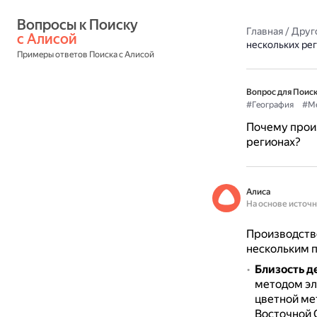
Вопросы к Поиску 
Главная
/
Друг
с Алисой
нескольких ре
Примеры ответов Поиска с Алисой
Вопрос для Поиск
#География
#Ме
Почему произ
регионах?
Алиса
На основе источ
Производство
нескольким 
Близость д
методом эл
цветной ме
Восточной 