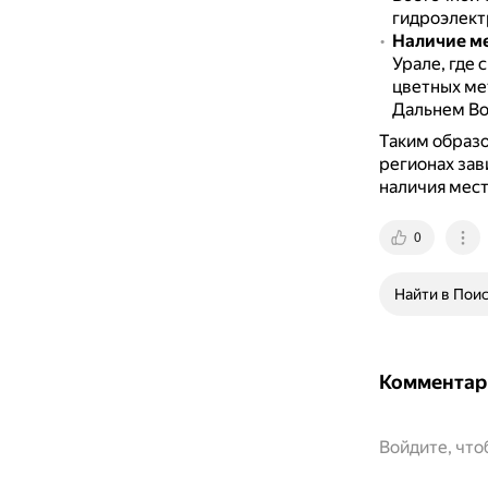
гидроэлектр
Наличие м
Урале, где
цветных ме
Дальнем Вос
Таким образо
регионах зав
наличия мес
0
Найти в Пои
Комментар
Войдите, чт