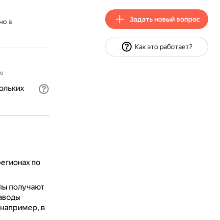
Задать новый вопрос
но в
Как это работает?
е
ольких
егионах по
лы получают
аводы
 например, в