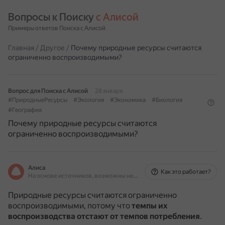
Вопросы к Поиску 
с Алисой
Примеры ответов Поиска с Алисой
Главная
/
Другое
/
Почему природные ресурсы считаются
ограниченно воспроизводимыми?
Вопрос для Поиска с Алисой
28 января
#ПриродныеРесурсы
#Экология
#Экономика
#Биология
#География
Почему природные ресурсы считаются
ограниченно воспроизводимыми?
Алиса
Как это работает?
На основе источников, возможны неточности
Природные ресурсы считаются ограниченно
воспроизводимыми, потому что
темпы их
воспроизводства отстают от темпов потребления
.