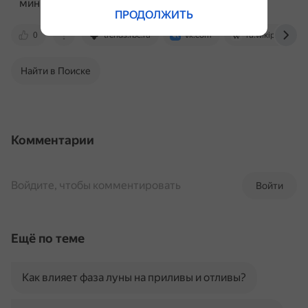
минимальной.
ПРОДОЛЖИТЬ
0
trends.rbc.ru
vk.com
ru.wikipedia.org
Найти в Поиске
Комментарии
Войдите, чтобы комментировать
Войти
Ещё по теме
Как влияет фаза луны на приливы и отливы?