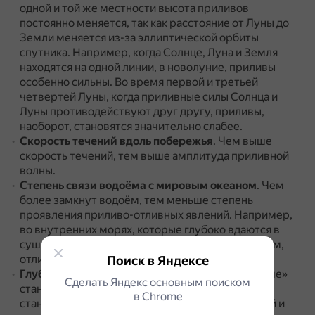
одной и той же местности высота приливов
постоянно меняется, так как расстояние от Луны до
Земли меняется из-за эллиптической орбиты
спутника.
Например, когда Солнце, Луна и Земля
находятся на одной линии, в новолуние, приливы
особенно сильны.
Во время первой и третьей
четвертей Луны, когда приливные силы Солнца и
Луны противодействуют друг другу, приливы,
наоборот, становятся значительно слабее.
Скорость течений вдоль побережья
.
Чем выше
скорость течений, тем выше амплитуда приливной
волны.
Степень связи водоёма с мировым океаном
.
Чем
более замкнут водоём, тем меньше степень
проявления приливо-отливных явлений.
Например,
во внутренних морях, которые глубоко вдаются в
сушу и сообщаются с океаном по узким проливам,
отливы и приливы почти незаметны.
Поиск в Яндексе
Глубина океана
.
Чем меньше глубина, тем «выше»
Сделать Яндекс основным поиском
становится приливная волна, и тем больше
в Сhrome
становится перепад между максимальной водой и