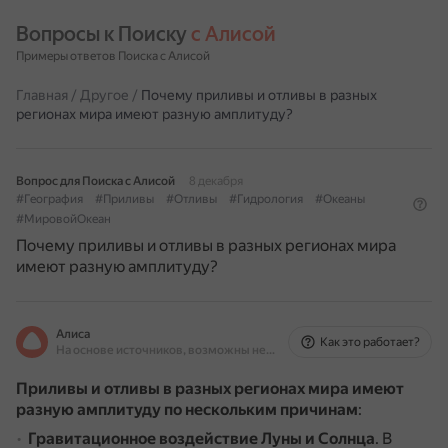
Вопросы к Поиску 
с Алисой
Примеры ответов Поиска с Алисой
Главная
/
Другое
/
Почему приливы и отливы в разных
регионах мира имеют разную амплитуду?
Вопрос для Поиска с Алисой
8 декабря
#География
#Приливы
#Отливы
#Гидрология
#Океаны
#МировойОкеан
Почему приливы и отливы в разных регионах мира
имеют разную амплитуду?
Алиса
Как это работает?
На основе источников, возможны неточности
Приливы и отливы в разных регионах мира имеют
разную амплитуду по нескольким причинам
:
Гравитационное воздействие Луны и Солнца
.
В