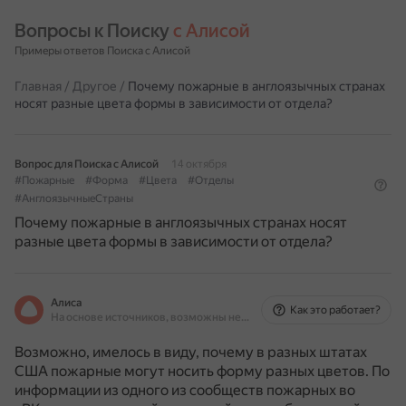
Вопросы к Поиску 
с Алисой
Примеры ответов Поиска с Алисой
Главная
/
Другое
/
Почему пожарные в англоязычных странах
носят разные цвета формы в зависимости от отдела?
Вопрос для Поиска с Алисой
14 октября
#Пожарные
#Форма
#Цвета
#Отделы
#АнглоязычныеСтраны
Почему пожарные в англоязычных странах носят
разные цвета формы в зависимости от отдела?
Алиса
Как это работает?
На основе источников, возможны неточности
Возможно, имелось в виду, почему в разных штатах
США пожарные могут носить форму разных цветов.
По
информации из одного из сообществ пожарных во