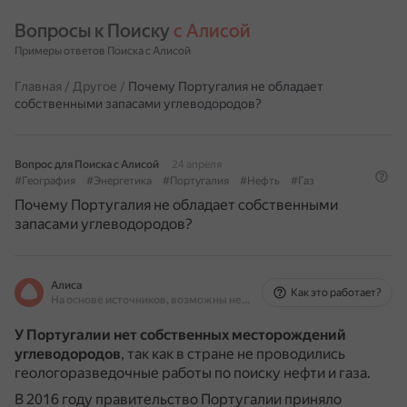
Вопросы к Поиску 
с Алисой
Примеры ответов Поиска с Алисой
Главная
/
Другое
/
Почему Португалия не обладает
собственными запасами углеводородов?
Вопрос для Поиска с Алисой
24 апреля
#География
#Энергетика
#Португалия
#Нефть
#Газ
Почему Португалия не обладает собственными
запасами углеводородов?
Алиса
Как это работает?
На основе источников, возможны неточности
У Португалии нет собственных месторождений
углеводородов
, так как в стране не проводились
геологоразведочные работы по поиску нефти и газа.
В 2016 году правительство Португалии приняло