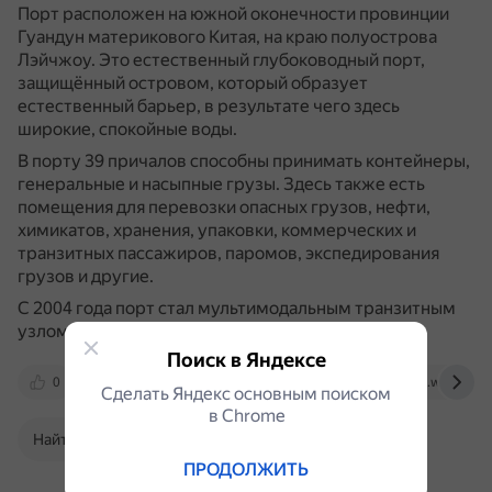
Порт расположен на южной оконечности провинции
Гуандун материкового Китая, на краю полуострова
Лэйчжоу.
Это естественный глубоководный порт,
защищённый островом, который образует
естественный барьер, в результате чего здесь
широкие, спокойные воды.
В порту 39 причалов способны принимать контейнеры,
генеральные и насыпные грузы.
Здесь также есть
помещения для перевозки опасных грузов, нефти,
химикатов, хранения, упаковки, коммерческих и
транзитных пассажиров, паромов, экспедирования
грузов и другие.
С 2004 года порт стал мультимодальным транзитным
узлом.
Поиск в Яндексе
0
super-internationalshipping.com
en.wikipedia.
Сделать Яндекс основным поиском
в Сhrome
Найти в Поиске
ПРОДОЛЖИТЬ