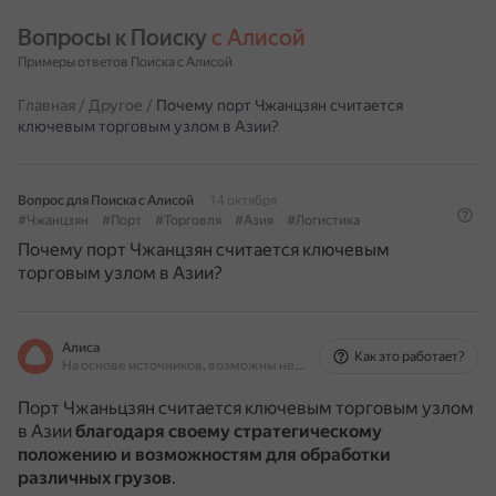
Вопросы к Поиску 
с Алисой
Примеры ответов Поиска с Алисой
Главная
/
Другое
/
Почему порт Чжанцзян считается
ключевым торговым узлом в Азии?
Вопрос для Поиска с Алисой
14 октября
#Чжанцзян
#Порт
#Торговля
#Азия
#Логистика
Почему порт Чжанцзян считается ключевым
торговым узлом в Азии?
Алиса
Как это работает?
На основе источников, возможны неточности
Порт Чжаньцзян считается ключевым торговым узлом
в Азии
благодаря своему стратегическому
положению и возможностям для обработки
различных грузов
.