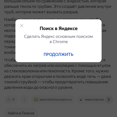
больший объём по сравнению с жидкостью, которая
раньше текла по трубам.
Это создаёт давление внутри
труб, которое может вызвать разрыв.
Наибольшему риску разрыва подвержены трубы,
которые расположены вне утеплителя здания или в
Поиск в Яндексе
неотапливаемых внутренних помещениях, таких как
подвалы и чердаки.
Также в зоне риска находятся
Сделать Яндекс основным поиском
передвижные дома и трёхсезонные коттеджи с
в Сhrome
тонкими стенами и минимальной изоляцией или
вообще без неё.
ПРОДОЛЖИТЬ
Чтобы предотвратить разрыв труб, рекомендуется
обеспечить их нагрев или изоляцию с помощью втулок
из стекловолокна или пенопласта.
Кроме того, нужно
держать кран открытым и позволять воде течь — даже
тонкой струйкой — чтобы предотвратить повышение
давления воды до опасного уровня.
0
www.bolshoyvopros.ru
www.livescience.com
Найти в Поиске