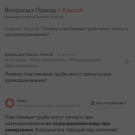
Вопросы к Поиску 
с Алисой
Примеры ответов Поиска с Алисой
Главная
/
Другое
/
Почему пластиковые трубы могут лопнуть
при размораживании?
Вопрос для Поиска с Алисой
22 февраля
#Сантехника
#ПластиковыеТрубы
#Размораживание
#ПричиныПоломки
Почему пластиковые трубы могут лопнуть при
размораживании?
Алиса
Как это работает?
На основе источников, возможны неточности
Пластиковые трубы могут лопнуть при
размораживании
из-за расширения воды при
замерзании
.
В результате твёрдый лёд заполняет