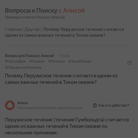
Вопросы к Поиску 
с Алисой
Примеры ответов Поиска с Алисой
Главная
/
Другое
/
Почему Перуанское течение считается
одним из самых важных течений в Тихом океане?
Вопрос для Поиска с Алисой
13 мая
#География
#Океаны
#Течения
#ТихийОкеан
#ПеруанскоеТечение
Почему Перуанское течение считается одним из
самых важных течений в Тихом океане?
Алиса
Как это работает?
На основе источников, возможны неточности
Перуанское течение (течение Гумбольдта) считается
одним из важных течений в Тихом океане по
нескольким причинам: