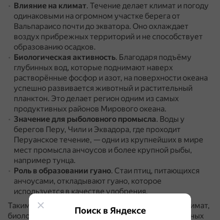
Влияние на климат
.
Течение делает климат и погоду
одинаковыми на огромном участке берега от
Вальпараисо почти до экватора.
Оно охлаждает
воздух прибрежных территорий и не способствует
образованию осадков.
Биологическая активность
.
Благодаря подъёму
глубинных вод, которые поднимают наверх
растворённые фосфор и азот, на поверхности океана
успешно развивается животный и растительный
планктон.
Это делает регион одним из самых
продуктивных районов Мирового океана.
Значение для рыболовного промысла
.
Воды у
берегов Перу, Чили и Эквадора, где проходит
Перуанское течение, — одни из крупнейших в мире
мест промысла анчоусов и более крупной рыбы,
например тунца.
Роль в образовании гуано
.
Стаи птиц, питающихся
анчоусами, откладывают гуано, которое
используется в качестве удобрения.
Таким образом, Перуанское течение влияет на климат,
Поиск в Яндексе
биологическую активность и экономику прибрежных