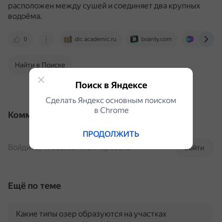
расположен между сушей и соединяет два крупных
водоёма.
0
dic.academic.ru
brainly.com
ru.ruwiki.
Найти в Поиске
Поиск в Яндексе
Сделать Яндекс основным поиском
в Сhrome
Комментарии
ПРОДОЛЖИТЬ
Войдите, чтобы комментировать
Войти
Ещё по теме
Какие типы озер образуются на участках