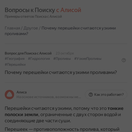
Вопросы к Поиску 
с Алисой
Примеры ответов Поиска с Алисой
Главная
/
Другое
/
Почему перешейки считаются узкими
проливами?
Вопрос для Поиска с Алисой
23 октября
#География
#Гидрология
#Проливы
#УзкиеПроливы
#Перешейки
Почему перешейки считаются узкими проливами?
Алиса
Как это работает?
На основе источников, возможны неточности
Перешейки считаются узкими, потому что это
тонкие
полоски земли
, ограниченные с двух сторон водой и
соединяющие две части суши.
Перешеек — противоположность пролива, который