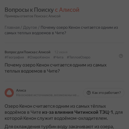
Вопросы к Поиску 
с Алисой
Примеры ответов Поиска с Алисой
Главная
/
Другое
/
Почему озеро Кенон считается одним из
самых теплых водоемов в Чите?
Вопрос для Поиска с Алисой
12 июня
#География
#ОзероКенон
#Чита
#ТеплоеОзеро
Почему озеро Кенон считается одним из самых
теплых водоемов в Чите?
Алиса
Как это работает?
На основе источников, возможны неточности
Озеро Кенон считается одним из самых тёплых
водоёмов в Чите
из-за влияния Читинской ТЭЦ-1
, для
которой Кенон служит водоёмом-охладителем.
Для охлаждения турбин воду закачивают из озера,