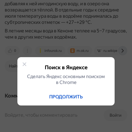
добавляя к ней ингодинскую воду, и в озеро она
возвращается тёплой.
В отдельные годы к середине
июля температура воды в водоёме поднималась до
субтропических отметок — +27–+29 °С.
В летние месяцы вода в Кеноне теплее на 5–7 градусов,
чем в других местных водоёмах.
0
infourok.ru
m.ok.ru
ru.wikipedia.org
Найти в Поиске
Поиск в Яндексе
Сделать Яндекс основным поиском
в Сhrome
Комментарии
ПРОДОЛЖИТЬ
Войдите, чтобы комментировать
Войти