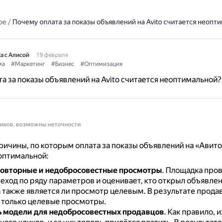
ое
/
Почему оплата за показы объявлений на Avito считается неопт
а с Алисой
19 февраля
ма
#Маркетинг
#Бизнес
#Оптимизация
а за показы объявлений на Avito считается неоптимальной?
ников, возможны неточности
ичины, по которым оплата за показы объявлений на «Авит
оптимальной:
повторные и недобросовестные просмотры
.
Площадка про
еход по ряду параметров и оценивает, кто открыл объявле
а также является ли просмотр целевым.
В результате прода
 только целевые просмотры.
 модели для недобросовестных продавцов
.
Как правило, 