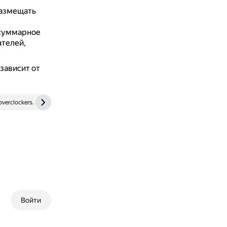
размещать
 суммарное
ателей,
зависит от
overclockers.ru
Войти