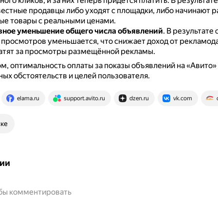
ого кликов, и за них теперь придётся платить.
В результате
естные продавцы либо уходят с площадки, либо начинают 
ые товары с реальными ценами.
ное уменьшение общего числа объявлений
.
В результате
 просмотров уменьшается, что снижает доход от рекламод
атят за просмотры размещённой рекламы.
м, оптимальность оплаты за показы объявлений на «Авито» 
ых обстоятельств и целей пользователя.
elama.ru
support.avito.ru
dzen.ru
vk.com
ске
ии
обы комментировать