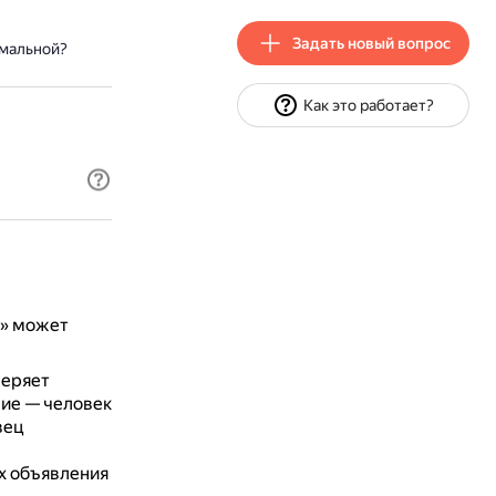
Задать новый вопрос
имальной?
Как это работает?
о» может
веряет
ние — человек
вец
их объявления