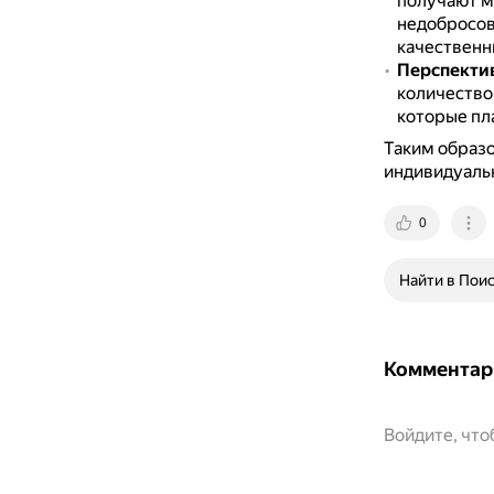
получают мн
недобросов
качественн
Перспектив
количество
которые пл
Таким образо
индивидуальн
0
Найти в Пои
Комментар
Войдите, чт