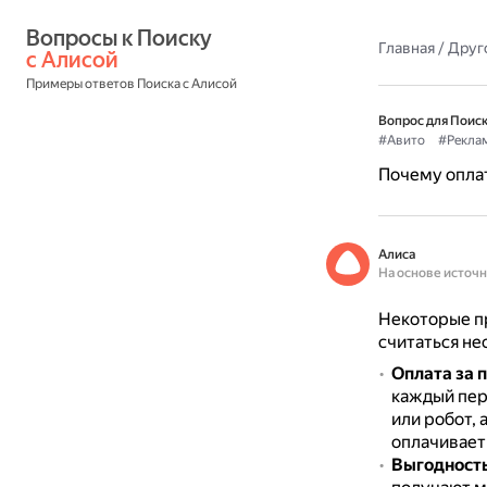
Вопросы к Поиску 
Главная
/
Друг
с Алисой
Примеры ответов Поиска с Алисой
Вопрос для Поиск
#Авито
#Рекла
Почему оплат
Алиса
На основе источ
Некоторые пр
считаться не
Оплата за 
каждый пер
или робот, 
оплачивает
Выгодность