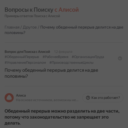
Вопросы к Поиску 
с Алисой
Примеры ответов Поиска с Алисой
Главная
/
Другое
/
Почему обеденный перерыв делится на две
половины?
Вопрос для Поиска с Алисой
12 февраля
#ОбеденныйПерерыв
#РабочееВремя
#ОрганизацияТруда
#УправлениеПерсоналом
#ПроизводственныеЦиклы
Почему обеденный перерыв делится на две
половины?
Алиса
Как это работает?
На основе источников, возможны неточности
Обеденный перерыв можно разделить на две части,
потому что законодательство не запрещает это
делать
.