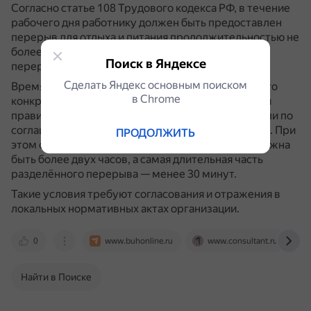
Согласно статье 108 Трудового кодекса РФ, в течение
рабочего дня работнику должен быть предоставлен
перерыв для отдыха и питания продолжительностью не
более двух часов и не менее 30 минут.
Время
Поиск в Яндексе
перерыва в рабочее время не включается.
Сделать Яндекс основным поиском
Время предоставления обеденного перерыва и его
в Сhrome
конкретная продолжительность устанавливаются
правилами внутреннего трудового распорядка или по
соглашению между работником и работодателем.
При
ПРОДОЛЖИТЬ
этом общая продолжительность перерыва не должна
быть более двух часов, а самая длительная часть
разделённого перерыва — менее 30 минут.
Такие условия требуют согласования и отражения в
локальных нормативных актах организации.
0
www.buhonline.ru
www.consultant.ru
Найти в Поиске