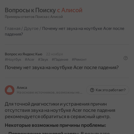
Вопросы к Поиску 
с Алисой
Примеры ответов Поиска с Алисой
Главная
/
Другое
/
Почему нет звука на ноутбуке Acer после
падения?
Вопрос из Яндекс Кью
22 ноября
#Ноутбук
#Acer
#Звук
#Падение
#Ремонт
Почему нет звука на ноутбуке Acer после падения?
Алиса
Как это работает?
На основе источников, возможны неточности
Для точной диагностики и устранения причин
отсутствия звука на ноутбуке Acer после падения
рекомендуется обратиться в сервисный центр.
Некоторые возможные причины проблемы:
Повреждение звуковой карты
.
В результате