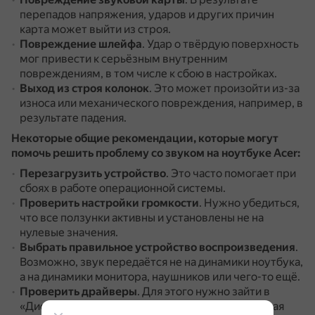
перепадов напряжения, ударов и других причин
карта может выйти из строя.
Повреждение шлейфа
.
Удар о твёрдую поверхность
мог привести к серьёзным внутренним
повреждениям, в том числе к сбою в настройках.
Выход из строя колонок
.
Это может произойти из-за
износа или механического повреждения, например, в
результате падения.
Некоторые общие рекомендации, которые могут
помочь решить проблему со звуком на ноутбуке Acer:
Перезагрузить устройство
.
Это часто помогает при
сбоях в работе операционной системы.
Проверить настройки громкости
.
Нужно убедиться,
что все ползунки активны и установлены не на
нулевые значения.
Выбрать правильное устройство воспроизведения
.
Возможно, звук передаётся не на динамики ноутбука,
а на динамики монитора, наушников или чего-то ещё.
Проверить драйверы
.
Для этого нужно зайти в
«Диспетчер устройств» и убедиться, что звуковая