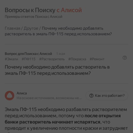
Вопросы к Поиску 
с Алисой
Примеры ответов Поиска с Алисой
Главная
/
Другое
/
Почему необходимо добавлять
растворитель в эмаль ПФ-115 перед использованием?
Вопрос для Поиска с Алисой
1 мая
#Эмали
#ПФ115
#Растворитель
#Покраска
#Ремонт
Почему необходимо добавлять растворитель в
эмаль ПФ-115 перед использованием?
Алиса
Как это работает?
На основе источников, возможны неточности
Эмаль ПФ-115 необходимо разбавлять растворителем
перед использованием, потому что
после открытия
банки растворитель начинает испаряться
, что
приводит к увеличению плотности краски и затрудняет