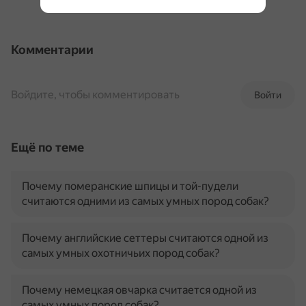
Комментарии
Войдите, чтобы комментировать
Войти
Ещё по теме
Почему померанские шпицы и той-пудели
считаются одними из самых умных пород собак?
Почему английские сеттеры считаются одной из
самых умных охотничьих пород собак?
Почему немецкая овчарка считается одной из
самых умных пород собак?