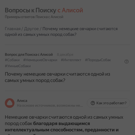
Вопросы к Поиску 
с Алисой
Примеры ответов Поиска с Алисой
Главная
/
Другое
/
Почему немецкие овчарки считаются
одной из самых умных пород собак?
Вопрос для Поиска с Алисой
8 декабря
#Собаки
#НемецкиеОвчарки
#Интеллект
#ПородыСобак
#УмныеСобаки
Почему немецкие овчарки считаются одной из
самых умных пород собак?
Алиса
Как это работает?
На основе источников, возможны неточности
Немецкие овчарки считаются одной из самых умных
пород собак
благодаря выдающимся
интеллектуальным способностям, преданности и