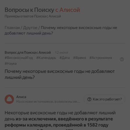
Вопросы к Поиску 
с Алисой
Примеры ответов Поиска с Алисой
Главная
/
Другое
/
Почему некоторые високосные годы не
добавляют лишний день?
Вопрос для Поиска с Алисой
12 июня
#ВисокосныйГод
#Календарь
#Дата
#Время
#Астрономия
#Наука
Почему некоторые високосные годы не добавляют
лишний день?
Алиса
Как это работает?
На основе источников, возможны неточности
Некоторые високосные годы не добавляют лишний
день
из-за исключения, введённого в результате
реформы календаря, проведённой в 1582 году