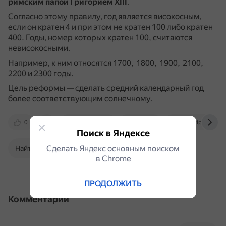
римским папой Григорием XIII
.
Согласно этому правилу, год является високосным,
если он кратен 4 и при этом не кратен 100 либо кратен
400.
Годы, номер которых кратен 100, считаются
невисокосными.
Например, к ним относятся 1700, 1800, 1900, 2100,
2200 и 2300 годы.
Цель реформы — сделать средний календарный год
более соответствующим солнечному.
0
otvet.mail.ru
dzen.ru
ru.wikipedia.org
Поиск в Яндексе
Сделать Яндекс основным поиском
Найти в Поиске
в Сhrome
ПРОДОЛЖИТЬ
Комментарии