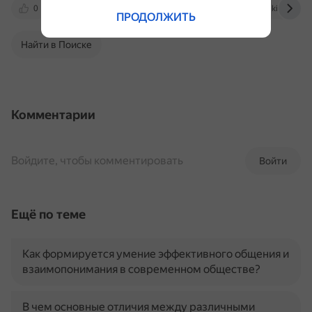
0
www.mk.ru
topwar.ru
en.wikipedia.or
ПРОДОЛЖИТЬ
Найти в Поиске
Комментарии
Войдите, чтобы комментировать
Войти
Ещё по теме
Как формируется умение эффективного общения и
взаимопонимания в современном обществе?
В чем основные отличия между различными