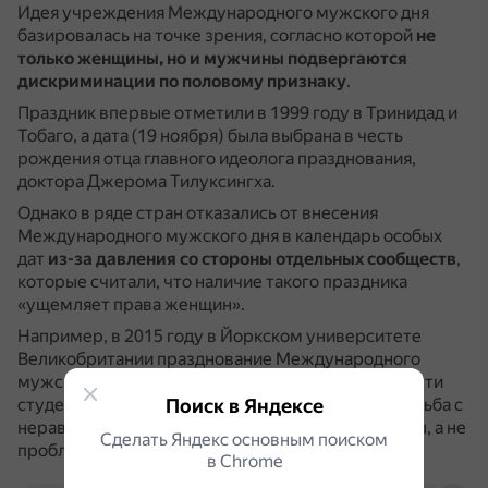
Идея учреждения Международного мужского дня
базировалась на точке зрения, согласно которой
не
только женщины, но и мужчины подвергаются
дискриминации по половому признаку
.
Праздник впервые отметили в 1999 году в Тринидад и
Тобаго, а дата (19 ноября) была выбрана в честь
рождения отца главного идеолога празднования,
доктора Джерома Тилуксингха.
Однако в ряде стран отказались от внесения
Международного мужского дня в календарь особых
дат
из-за давления со стороны отдельных сообществ
,
которые считали, что наличие такого праздника
«ущемляет права женщин».
Например, в 2015 году в Йоркском университете
Великобритании празднование Международного
мужского дня было отменено из-за протестов части
студентов, которые посчитали, что главное — борьба с
Поиск в Яндексе
неравенством, с которым сталкиваются женщины, а не
Сделать Яндекс основным поиском
проблемы мужчин.
в Сhrome