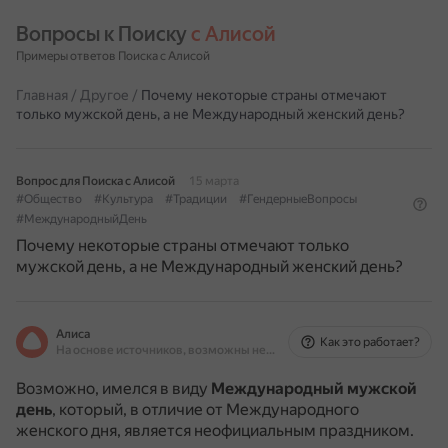
Вопросы к Поиску 
с Алисой
Примеры ответов Поиска с Алисой
Главная
/
Другое
/
Почему некоторые страны отмечают
только мужской день, а не Международный женский день?
Вопрос для Поиска с Алисой
15 марта
#Общество
#Культура
#Традиции
#ГендерныеВопросы
#МеждународныйДень
Почему некоторые страны отмечают только
мужской день, а не Международный женский день?
Алиса
Как это работает?
На основе источников, возможны неточности
Возможно, имелся в виду
Международный мужской
день
, который, в отличие от Международного
женского дня, является неофициальным праздником.