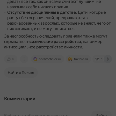
делать всё так, как они сами считают лучшим, не
навязывая себе никаких правил.
Отсутствие дисциплины в детстве
.
Дети, которые
растут без ограничений, превращаются в
разочарованных взрослых, которые не знают, чего от
них ожидают, и не могут вписаться.
За неспособностью следовать правилам также могут
скрываться
психические расстройства
, например,
антисоциальное расстройство личности.
0
spravochnick.ru
foxford.ru
ru.wikipedi
Найти в Поиске
Комментарии
Войдите, чтобы комментировать
Войти