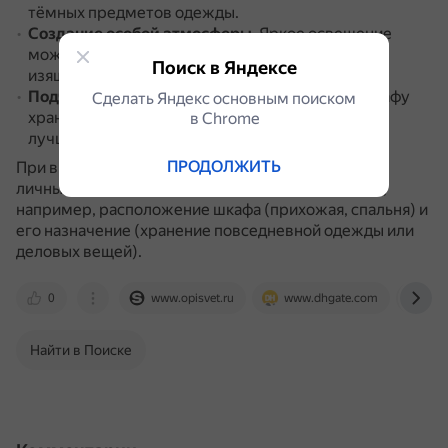
тёмных предметов одежды.
Создание особой атмосферы
.
Яркое освещение
может придать помещению загадочности и
Поиск в Яндексе
изящности, сделать его более стильным.
Подчёркивание деталей
.
Например, если в шкафу
Сделать Яндекс основным поиском
хранится деловая одежда, то яркий свет может
в Сhrome
лучше выделить острые и чёткие детали вещей.
ПРОДОЛЖИТЬ
При выборе освещения в шкафу важно учитывать
личные предпочтения и особенности помещения,
например, расположение шкафа (прихожая, спальня) и
его назначение (хранение повседневной одежды или
деловых вещей).
0
www.opisvet.ru
www.dhgate.com
m.o
Найти в Поиске