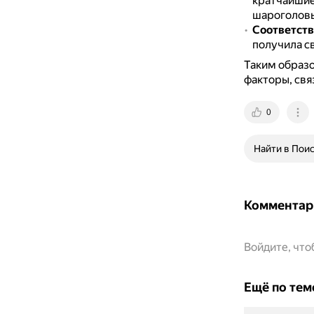
кратчайшие
шароголовы
Соответств
получила с
Таким образо
факторы, свя
0
Найти в Пои
Комментар
Войдите, чт
Ещё по тем