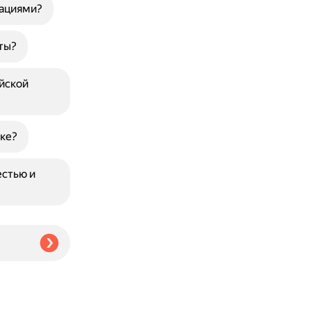
уациями?
ты?
йской
ке?
естью и