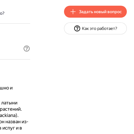
Задать новый вопрос
о?
Как это работает?
шно и
с латыни
 растений.
ckiana).
н назван из-
 испуг и в