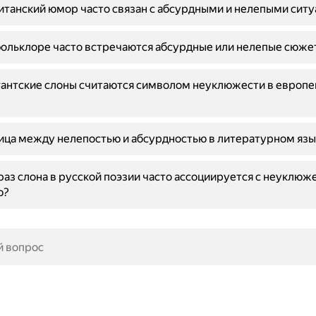
танский юмор часто связан с абсурдными и нелепыми сит
ольклоре часто встречаются абсурдные или нелепые сюже
антские слоны считаются символом неуклюжести в европе
ица между нелепостью и абсурдностью в литературном язы
аз слона в русской поэзии часто ассоциируется с неуклюж
ю?