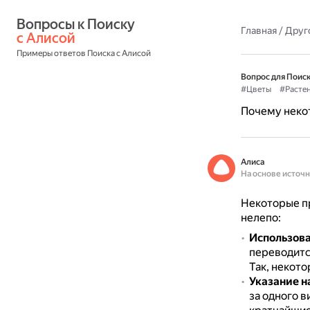
Вопросы к Поиску 
Главная
/
Друг
с Алисой
Примеры ответов Поиска с Алисой
Вопрос для Поиск
#Цветы
#Расте
Почему некот
Алиса
На основе источ
Некоторые пр
нелепо:
Использова
переводится
Так, некото
Указание н
за одного в