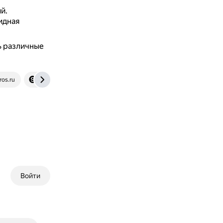
й.
идная
ь различные
os.ru
spletnik.ru
Войти