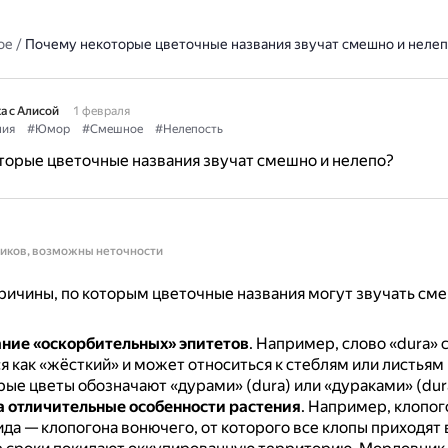
ое
/
Почему некоторые цветочные названия звучат смешно и нелеп
а с Алисой
1 февраля
ния
#Юмор
#Смешное
#Нелепость
орые цветочные названия звучат смешно и нелепо?
ников, возможны неточности
ичины, по которым цветочные названия могут звучать сме
ние «оскорбительных» эпитетов
.
Например, слово «dura» 
 как «жёсткий» и может относиться к стеблям или листьям
рые цветы обозначают «дурами» (dura) или «дураками» (dura
а отличительные особенности растения
.
Например, клопого
ида — клопогона вонючего, от которого все клопы приходят в