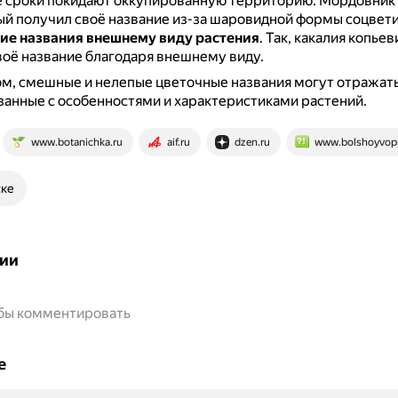
 сроки покидают оккупированную территорию.
Мордовник
й получил своё название из-за шаровидной формы соцвети
ие названия внешнему виду растения
.
Так, какалия копьев
воё название благодаря внешнему виду.
м, смешные и нелепые цветочные названия могут отражат
занные с особенностями и характеристиками растений.
www.botanichka.ru
aif.ru
dzen.ru
www.bolshoyvopr
ске
ии
обы комментировать
е