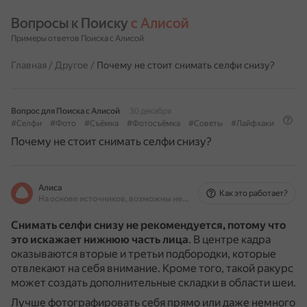
Вопросы к Поиску 
с Алисой
Примеры ответов Поиска с Алисой
Главная
/
Другое
/
Почему не стоит снимать селфи снизу?
Вопрос для Поиска с Алисой
30 декабря
#Селфи
#Фото
#Съёмка
#Фотосъёмка
#Советы
#Лайфхаки
Почему не стоит снимать селфи снизу?
Алиса
Как это работает?
На основе источников, возможны неточности
Снимать селфи снизу не рекомендуется, потому что
это искажает нижнюю часть лица
.
В центре кадра
оказываются вторые и третьи подбородки, которые
отвлекают на себя внимание.
Кроме того, такой ракурс
может создать дополнительные складки в области шеи.
Лучше фотографировать себя прямо или даже немного