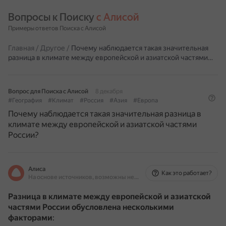
Вопросы к Поиску 
с Алисой
Примеры ответов Поиска с Алисой
Главная
/
Другое
/
Почему наблюдается такая значительная
разница в климате между европейской и азиатской частями…
Вопрос для Поиска с Алисой
8 декабря
#География
#Климат
#Россия
#Азия
#Европа
Почему наблюдается такая значительная разница в
климате между европейской и азиатской частями
России?
Алиса
Как это работает?
На основе источников, возможны неточности
Разница в климате между европейской и азиатской
частями России обусловлена несколькими
факторами
: