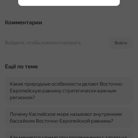
Комментарии
Войдите, чтобы комментировать
Войти
Ещё по теме
Какие природные особенности делают Восточно-
Европейскую равнину стратегически важным
регионом?
Почему Каспийское море называют внутренним
бассейном Восточно-Европейской равнины?
Как меняется климат при продвижении с запада на