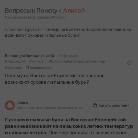
Вопросы к Поиску 
с Алисой
Примеры ответов Поиска с Алисой
Главная
/
Другое
/
Почему на Восточно-Европейской равнине
возникают суховеи и пыльные бури?
Вопрос для Поиска с Алисой
19 февраля
#География
#Климат
#ВосточноЕвропейскаяРавнина
#Суховеи
#ПыльныеБури
Почему на Восточно-Европейской равнине
возникают суховеи и пыльные бури?
Алиса
Как это работает?
На основе источников, возможны неточности
Суховеи и пыльные бури на Восточно-Европейской
равнине возникают из-за высоких летних температур
и сильных ветров
.
Они обусловливают значительное