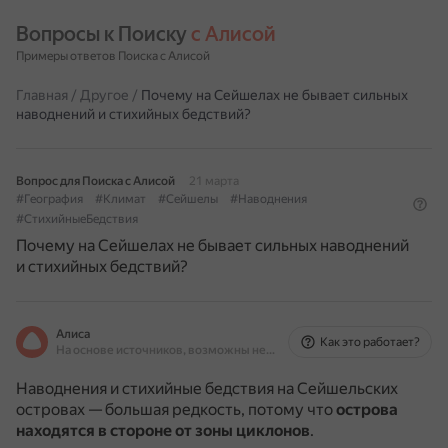
Вопросы к Поиску 
с Алисой
Примеры ответов Поиска с Алисой
Главная
/
Другое
/
Почему на Сейшелах не бывает сильных
наводнений и стихийных бедствий?
Вопрос для Поиска с Алисой
21 марта
#География
#Климат
#Сейшелы
#Наводнения
#СтихийныеБедствия
Почему на Сейшелах не бывает сильных наводнений
и стихийных бедствий?
Алиса
Как это работает?
На основе источников, возможны неточности
Наводнения и стихийные бедствия на Сейшельских
островах — большая редкость, потому что
острова
находятся в стороне от зоны циклонов
.