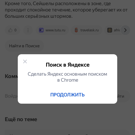
Кроме того, Сейшелы расположены в зоне, где
проходит спокойное течение, которое уберегает их от
больших серьёзных штормов.
0
www.tutu.ru
travelask.ru
africa.tsargra
Найти в Поиске
Поиск в Яндексе
Сделать Яндекс основным поиском
Комментарии
в Сhrome
ПРОДОЛЖИТЬ
Войдите, чтобы комментировать
Войти
Ещё по теме