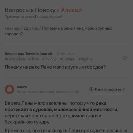
Вопросы к Поиску 
с Алисой
Примеры ответов Поиска с Алисой
Главная
/
Другое
/
Почему на реке Лене мало крупных
городов?
Вопрос для Поиска с Алисой
12 октября
#География
#Лена
#Города
#Сибирь
#Якутия
Почему на реке Лене мало крупных городов?
Алиса
Как это работает?
На основе источников, возможны неточности
Берега Лены мало заселены, потому что
река
протекает в суровой, малонаселённой местности
,
пересекая просторы непроходимой тайги и
бескрайнюю тундру.
Кроме того, почти весь путь Лены проходит в регионах