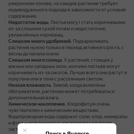
умеренном поливе, но каждое растение требует
индивидуального подхода в зависимости от условий
содержания.
Недостаток воды
.
Листья могут стать коричневыми
из-за слишком сухой почвы и недостаточно
увлажнённых корневищ.
Слишком много удобрений
.
Подкармливать
растение нужно только в период активного роста, с
весны до начала осени.
Слишком много солнца
.
У растений, стоящих у
южных или западных окон, кончики листьев могут
коричневеть из-за ожогов.
Лучше всего они растут в
полутени или в тени с рассеянным светом.
Низкая влажность
.
Зимой, когда включены
обогреватели, растению может потребоваться
дополнительная влага.
Химическое накопление
.
Хлорофитум очень
чувствителен к химическим веществам.
Водопроводная вода содержит соли, хлор, минералы
и фтор — все они могут накапливаться в почве,
заставляя листья «гореть» и становиться
Поиск в Яндексе