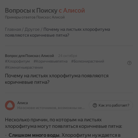
Вопросы к Поиску 
с Алисой
Примеры ответов Поиска с Алисой
Главная
/
Другое
/
Почему на листьях хлорофитума
появляются коричневые пятна?
Вопрос для Поиска с Алисой
24 октября
#Хлорофитум
#Коричневыепятна
#Болезнирастений
#Комнатныерастения
Почему на листьях хлорофитума появляются
коричневые пятна?
Алиса
Как это работает?
На основе источников, возможны неточности
Несколько причин, по которым на листьях
хлорофитума могут появляться коричневые пятна:
Слишком много воды
.
Хлорофитум нуждается в