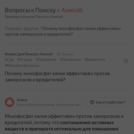
Вопросы к Поиску 
с Алисой
Примеры ответов Поиска с Алисой
Главная
/
Другое
/
Почему монофосфат калия эффективен
против заморозков и вредителей?
Вопрос для Поиска с Алисой
29 января
#Сад
#Огород
#Удобрения
#Заморозки
#Вредители
#Монофосфаткалия
Почему монофосфат калия эффективен против
заморозков и вредителей?
Алиса
Как это работает?
На основе источников, возможны неточности
Монофосфат калия эффективен против заморозков и
вредителей, потому что
соотношение активных
веществ в препарате оптимально для повышения