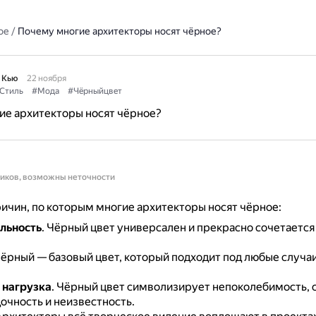
ое
/
Почему многие архитекторы носят чёрное?
 Кью
22 ноября
Стиль
#Мода
#Чёрныйцвет
ие архитекторы носят чёрное?
ников, возможны неточности
ичин, по которым многие архитекторы носят чёрное:
льность
.
Чёрный цвет универсален и прекрасно сочетается
ёрный — базовый цвет, который подходит под любые случаи
 нагрузка
.
Чёрный цвет символизирует непоколебимость, с
дочность и неизвестность.