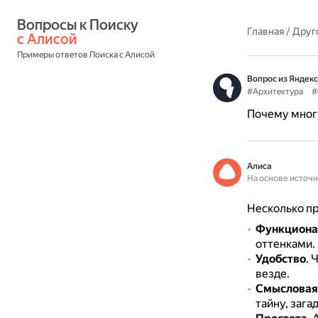
Вопросы к Поиску 
Главная
/
Друг
с Алисой
Примеры ответов Поиска с Алисой
Вопрос из Яндекс
#Архитектура
#
Почему мног
Алиса
На основе источ
Несколько пр
Функциона
оттенками.
Удобство
.
Ч
везде.
Смысловая
тайну, зага