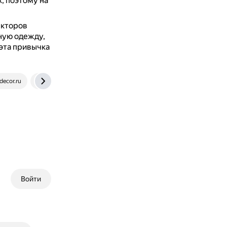
, поэтому на
екторов
ную одежду,
эта привычка
ecor.ru
vk.com
Войти