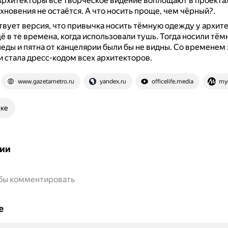
рхитекторы всё творческое видение воплощают в проектах
хновения не остаётся.
А что носить проще, чем чёрный?.
вует версия, что привычка носить тёмную одежду у архит
ё в те времена, когда использовали тушь.
Тогда носили тём
леды и пятна от канцелярии были бы не видны.
Со временем 
и стала дресс-кодом всех архитекторов.
www.gazetametro.ru
yandex.ru
officelife.media
myd
ске
ии
обы комментировать
е