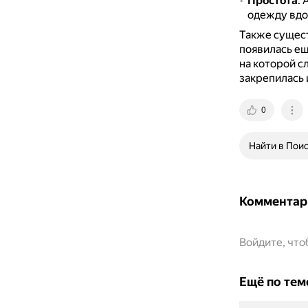
Простота
.
А
одежду вдо
Также сущест
появилась ещ
на которой с
закрепилась 
0
Найти в Пои
Комментар
Войдите, чт
Ещё по тем