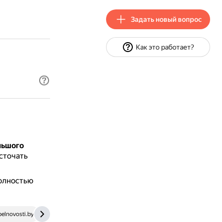
Задать новый вопрос
Как это работает?
льшого
сточать
полностью
elnovosti.by
klubsadprof.ru