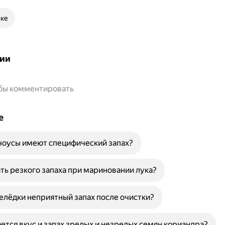
ске
ии
обы комментировать
е
чоусы имеют специфический запах?
ть резкого запаха при мариновании лука?
елёдки неприятный запах после очистки?
ется вкус и запах зрелых и незрелых семян кориандра?