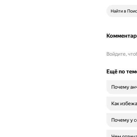
Найти в Пои
Комментар
Войдите, чт
Ещё по тем
Почему ан
Как избежа
Почему у с
Чем отлича