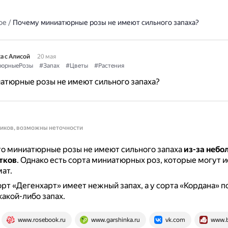
ое
/
Почему миниатюрные розы не имеют сильного запаха?
а с Алисой
20 мая
юрныеРозы
#Запах
#Цветы
#Растения
атюрные розы не имеют сильного запаха?
ников, возможны неточности
то миниатюрные розы не имеют сильного запаха
из-за небо
тков
.
Однако есть сорта миниатюрных роз, которые могут и
ат.
рт «Дегенхарт» имеет нежный запах, а у сорта «Кордана» 
какой-либо запах.
www.rosebook.ru
www.garshinka.ru
vk.com
www.b