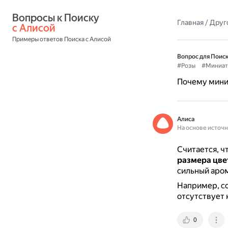
Вопросы к Поиску 
Главная
/
Друг
с Алисой
Примеры ответов Поиска с Алисой
Вопрос для Поиск
#Розы
#Миниат
Почему мини
Алиса
На основе источ
Считается, ч
размера цве
сильный аром
Например, со
отсутствует 
0