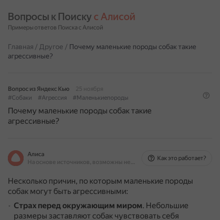
Вопросы к Поиску 
с Алисой
Примеры ответов Поиска с Алисой
Главная
/
Другое
/
Почему маленькие породы собак такие
агрессивные?
Вопрос из Яндекс Кью
25 ноября
#Собаки
#Агрессия
#Маленькиепороды
Почему маленькие породы собак такие
агрессивные?
Алиса
Как это работает?
На основе источников, возможны неточности
Несколько причин, по которым маленькие породы
собак могут быть агрессивными:
Страх перед окружающим миром
.
Небольшие
размеры заставляют собак чувствовать себя