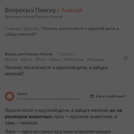
Вопросы к Поиску 
с Алисой
Примеры ответов Поиска с Алисой
Главная
/
Другое
/
Почему лося относят к крупной дичи, а
зайца к мелкой?
Вопрос для Поиска с Алисой
13 декабря
#Охота
#Дичь
#Лось
#Заяц
#Животные
#Природа
Почему лося относят к крупной дичи, а зайца к
мелкой?
Алиса
Как это работает?
На основе источников, возможны неточности
Лося относят к крупной дичи, а зайца к мелкой,
из-за
размеров животных
: лось — крупное животное, а
заяц — мелкое.
Лось — одно из самых крупных млекопитающих