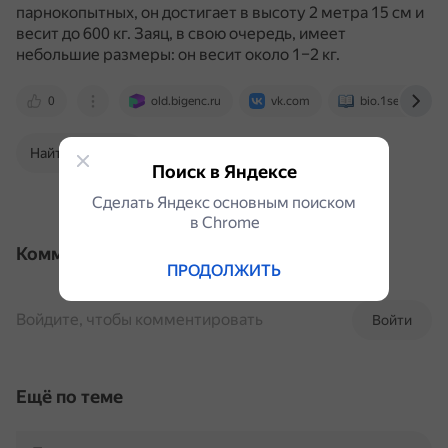
парнокопытных, он достигает в высоту 2 метра 15 см и
весит до 600 кг.
Заяц, в свою очередь, имеет
небольшие размеры: он весит около 1–2 кг.
0
old.bigenc.ru
vk.com
bio.1sept.ru
Найти в Поиске
Поиск в Яндексе
Сделать Яндекс основным поиском
в Сhrome
Комментарии
ПРОДОЛЖИТЬ
Войдите, чтобы комментировать
Войти
Ещё по теме