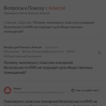
Вопросы к Поиску 
с Алисой
Примеры ответов Поиска с Алисой
Главная
/
Другое
/
Почему линолеум с классом пожарной
безопасности КМ5 не подходит для общественных
помещений?
Вопрос для Поиска с Алисой
4 февраля
#Линолеум
#КлассПожарнойБезопасности
#КМ5
#ОбщественныеПомещения
Почему линолеум с классом пожарной
безопасности КМ5 не подходит для общественных
помещений?
Алиса
Как это работает?
На основе источников, возможны неточности
Линолеум с классом пожарной безопасности КМ5 не