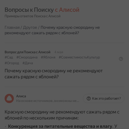
Вопросы к Поиску 
с Алисой
Примеры ответов Поиска с Алисой
Главная
/
Другое
/
Почему красную смородину не
рекомендуют сажать рядом с яблоней?
Вопрос для Поиска с Алисой
4 мая
#Сад
#Смородина
#Яблоня
#СовместимостьКультур
#Огород
#Дача
Почему красную смородину не рекомендуют
сажать рядом с яблоней?
Алиса
Как это работает?
На основе источников, возможны неточности
Красную смородину не рекомендуют сажать рядом с
яблоней по нескольким причинам:
Конкуренция за питательные вещества и влагу
.
У