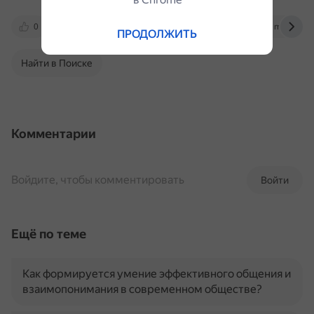
0
vk.com
www.youtube.com
m.ok.ru
ПРОДОЛЖИТЬ
Найти в Поиске
Комментарии
Войдите, чтобы комментировать
Войти
Ещё по теме
Как формируется умение эффективного общения и
взаимопонимания в современном обществе?