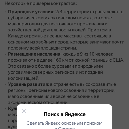
Некоторые примеры контрастов:
Природные условия
: 2/3 территории страны лежат в
субарктическом и арктическом поясах, которые
малопригодны для постоянного проживания и
хозяйственной деятельности людей.
При этом в
Канаде огромные лесные массивы, состоящие в
основном из хвойных пород, которые занимают почти
половину всей площади страны.
Размещение населения
: каждые 9 из 10 человек
проживают не далее 160 км от южной границы с США.
Это связано с более суровыми природными
условиями северных регионов и их поздней
колонизацией.
Уровень развития
: в стране есть высокоразвитые
регионы, регионы нового освоения и территории,
мало освоенные или вовсе не освоенные в
экономическом отношении.
Культурное разнообразие
: в современных
Поиск в Яндексе
мегаполисах процветает культура аборигенных
народов, а в стране сосуществуют различные
Сделать Яндекс основным поиском
культуры и национальности.
в Сhrome