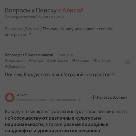
Вопросы к Поиску 
с Алисой
Примеры ответов Поиска с Алисой
Главная
/
Другое
/
Почему Канаду называют 'страной
контрастов'?
Вопрос для Поиска с Алисой
9 августа
#География
#Канада
#Контрасты
#Природа
#Культура
#Общество
Почему Канаду называют 'страной контрастов'?
Алиса
Как это работает?
На основе источников, возможны неточности
Канаду называют «страной контрастов», потому что в
ней
сосуществуют различные культуры и
национальности
, а также
разные природные
ландшафты и уровни развития регионов
.