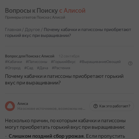
Вопросы к Поиску 
с Алисой
Примеры ответов Поиска с Алисой
Главная
/
Другое
/
Почему кабачки и патиссоны приобретают
горький вкус при выращивании?
Вопрос для Поиска с Алисой
12 сентября
#Кабачки
#Патиссоны
#ГорькийВкус
#ВыращиваниеОвощей
#Огород
#Сад
#Дача
#Растения
Почему кабачки и патиссоны приобретают горький
вкус при выращивании?
Алиса
Как это работает?
На основе источников, возможны неточности
Несколько причин, по которым кабачки и патиссоны
могут приобретать горький вкус при выращивании:
Слишком поздний сбор урожая
.
Если пропустить