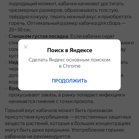
подходящий момент, кабачки начинают достигать
чрезмерных размеров, образовывать толстую,
твёрдую кожуру, терять нежный вкус и приобретать
горечь.
Оптимальный размер кабачка для сбора —
20–30 см.
Слишком густая посадка
.
Если кабачки сидят
слишком близко друг к другу, им не хватает питания и
солнца.
Нужно оставлять не меньше метра между
Поиск в Яндексе
кустами.
Сделать Яндекс основным поиском
Недостаток влаги
.
В жару кабачки нужно поливать
в Сhrome
через день, особенно во время цветения.
Земля
должна быть слегка влажной, но без луж и застоя
ПРОДОЛЖИТЬ
воды.
Вредители, например слизни
.
Насекомые
прокусывают завязь, в ранку попадает инфекция и
начинается гниение с точки прокола.
Горький вкус кабачков может быть признаком
присутствия кукурбицинов — естественных защитных
веществ растений, которые в больших концентрациях
могут быть даже вредными.
Употребление горьких
кабачков не рекомендуется.