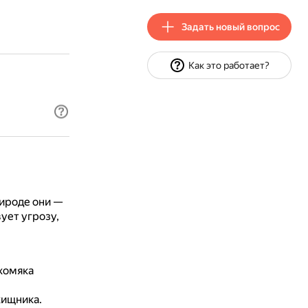
Задать новый вопрос
Как это работает?
рироде они —
ует угрозу,
 хомяка
хищника.