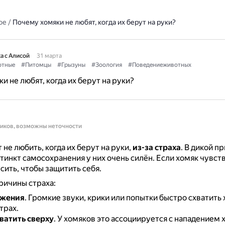
ое
/
Почему хомяки не любят, когда их берут на руки?
а с Алисой
31 марта
тные
#Питомцы
#Грызуны
#Зоология
#Поведениеживотных
и не любят, когда их берут на руки?
ников, возможны неточности
 не любить, когда их берут на руки,
из-за страха
.
В дикой п
стинкт самосохранения у них очень силён.
Если хомяк чувств
сить, чтобы защитить себя.
ричины страха:
ижения
.
Громкие звуки, крики или попытки быстро схватить
трах.
ватить сверху
.
У хомяков это ассоциируется с нападением 