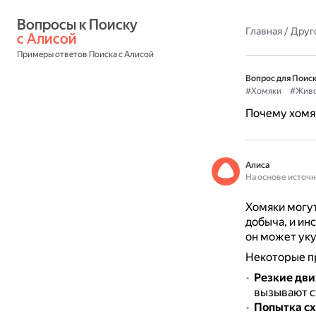
Вопросы к Поиску 
Главная
/
Друг
с Алисой
Примеры ответов Поиска с Алисой
Вопрос для Поиск
#Хомяки
#Живо
Почему хомяк
Алиса
На основе источ
Хомяки могут
добыча, и ин
он может уку
Некоторые п
Резкие дв
вызывают с
Попытка сх