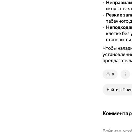
Неправиль
испугаться 
Резкие зап
табачного 
Неподходя
клетке без 
становится
Чтобы налади
установления
предлагать л
0
Найти в Пои
Комментар
Войдите, чт