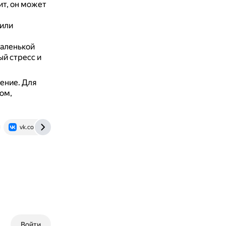
ит, он может
 или
маленькой
ый стресс и
пение.
Для
ом,
vk.com
otvet.mail.ru
Войти