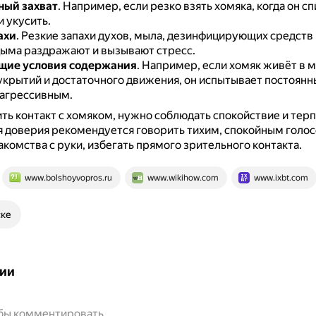
ный захват
.
Например, если резко взять хомяка, когда он сп
и укусить.
ахи
.
Резкие запахи духов, мыла, дезинфицирующих средств
дыма раздражают и вызывают стресс.
щие условия содержания
.
Например, если хомяк живёт в 
укрытий и достаточного движения, он испытывает постоянн
 агрессивным.
ть контакт с хомяком, нужно соблюдать спокойствие и тер
 доверия рекомендуется говорить тихим, спокойным голос
акомства с руки, избегать прямого зрительного контакта.
www.bolshoyvopros.ru
www.wikihow.com
www.ixbt.com
ске
ии
обы комментировать