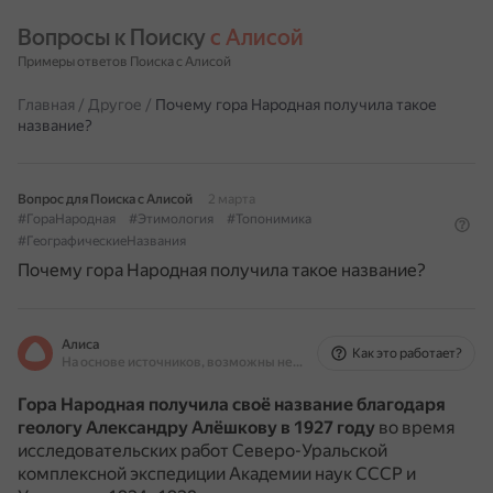
Вопросы к Поиску 
с Алисой
Примеры ответов Поиска с Алисой
Главная
/
Другое
/
Почему гора Народная получила такое
название?
Вопрос для Поиска с Алисой
2 марта
#ГораНародная
#Этимология
#Топонимика
#ГеографическиеНазвания
Почему гора Народная получила такое название?
Алиса
Как это работает?
На основе источников, возможны неточности
Гора Народная получила своё название благодаря
геологу Александру Алёшкову в 1927 году
во время
исследовательских работ Северо-Уральской
комплексной экспедиции Академии наук СССР и