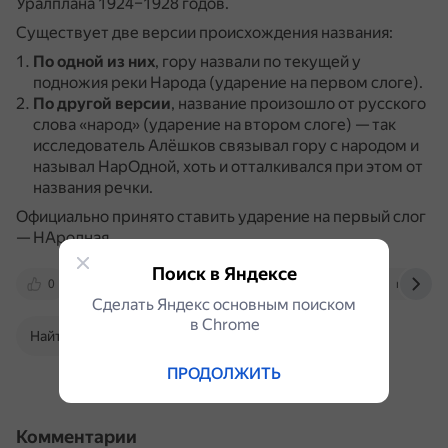
Уралплана 1924–1928 годов.
Существует две версии происхождения названия:
По одной из них
, гору назвали по текущей у
подножия реки Народа (ударение на первом слоге).
По другой версии
, название произошло от русского
слова «народ» (ударение на втором слоге) — так
исследователь Алёшков связывал гору с народом и
называл НарОдной, хоть и отталкивался при этом от
названия речки.
Официально принято ставить ударение на первый слог
— НАродная.
Поиск в Яндексе
0
uraloved.ru
ru.wikipedia.org
ru.ruwiki.
Сделать Яндекс основным поиском
в Сhrome
Найти в Поиске
ПРОДОЛЖИТЬ
Комментарии