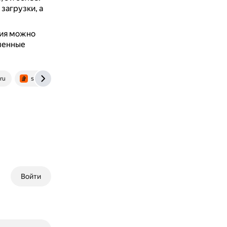
загрузки, а
ния можно
менные
ru
stackoverflow.com
Войти