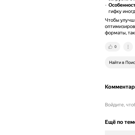
Особенност
гифку иногд
Чтобы улучши
оптимизиров
форматы, так
0
Найти в Пои
Комментар
Войдите, чт
Ещё по тем