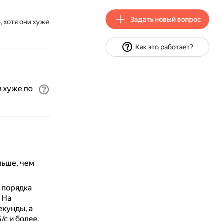
Задать новый вопрос
, хотя они хуже
Как это работает?
и хуже по
льше, чем
 порядка
.
На
екунды, а
/с и более.