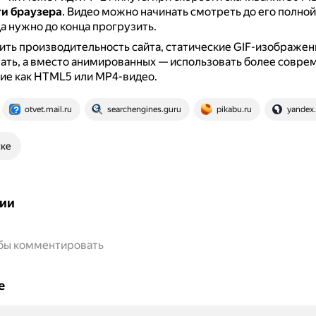
и браузера
.
Видео можно начинать смотреть до его полной 
а нужно до конца прогрузить.
ть производительность сайта, статические GIF-изображе
ать, а вместо анимированных — использовать более совре
ие как HTML5 или MP4-видео.
otvet.mail.ru
searchengines.guru
pikabu.ru
yandex.
ске
ии
обы комментировать
е