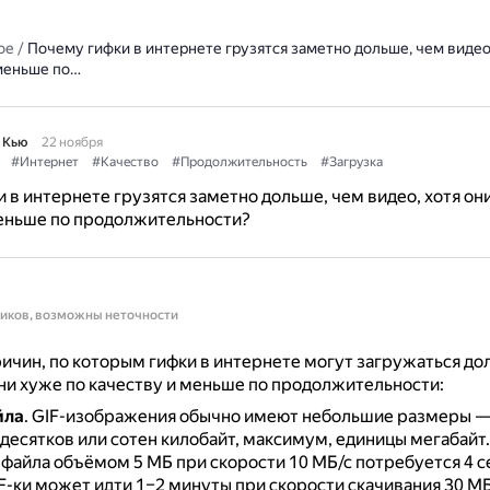
ое
/
Почему гифки в интернете грузятся заметно дольше, чем видео
 меньше по…
 Кью
22 ноября
#Интернет
#Качество
#Продолжительность
#Загрузка
 в интернете грузятся заметно дольше, чем видео, хотя он
меньше по продолжительности?
ников, возможны неточности
ичин, по которым гифки в интернете могут загружаться до
они хуже по качеству и меньше по продолжительности:
йла
.
GIF-изображения обычно имеют небольшие размеры —
десятков или сотен килобайт, максимум, единицы мегабайт
файла объёмом 5 МБ при скорости 10 МБ/с потребуется 4 с
F-ки может идти 1–2 минуты при скорости скачивания 30 МБ