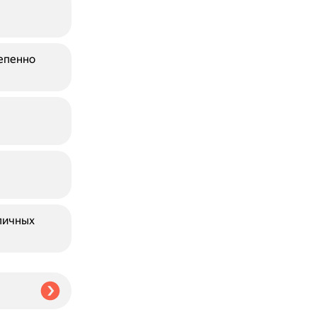
епенно
личных