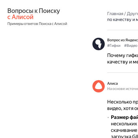
Вопросы к Поиску 
Главная
/
Друг
с Алисой
по качеству и
Примеры ответов Поиска с Алисой
Вопрос из Яндекс
#Гифки
#Видео
Почему гифки
качеству и 
Алиса
На основе источ
Несколько пр
видео, хотя 
Размер фа
нескольких 
скачивание 
загрузка GI