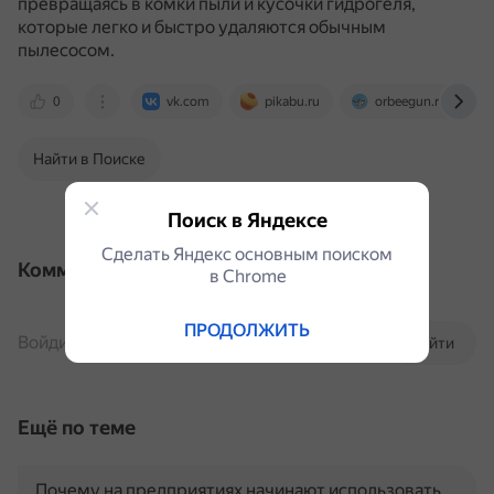
превращаясь в комки пыли и кусочки гидрогеля,
которые легко и быстро удаляются обычным
пылесосом.
0
vk.com
pikabu.ru
orbeegun.ru
Найти в Поиске
Поиск в Яндексе
Сделать Яндекс основным поиском
Комментарии
в Сhrome
ПРОДОЛЖИТЬ
Войдите, чтобы комментировать
Войти
Ещё по теме
Почему на предприятиях начинают использовать