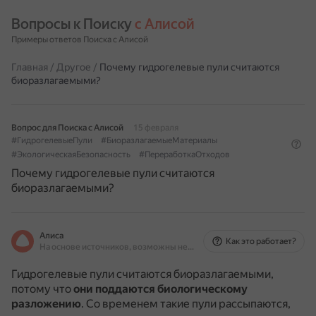
Вопросы к Поиску 
с Алисой
Примеры ответов Поиска с Алисой
Главная
/
Другое
/
Почему гидрогелевые пули считаются
биоразлагаемыми?
Вопрос для Поиска с Алисой
15 февраля
#ГидрогелевыеПули
#БиоразлагаемыеМатериалы
#ЭкологическаяБезопасность
#ПереработкаОтходов
Почему гидрогелевые пули считаются
биоразлагаемыми?
Алиса
Как это работает?
На основе источников, возможны неточности
Гидрогелевые пули считаются биоразлагаемыми,
потому что
они поддаются биологическому
разложению
.
Со временем такие пули рассыпаются,